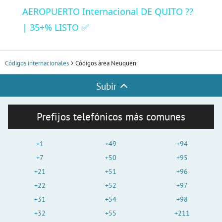
a
AEROPUERTO Internacional DE QUITO ??
| 35+% LISTO ✅
y
Códigos internacionales
Códigos área Neuquen
V
Subir
i
Prefijos telefónicos más comunes
d
+1
+49
+94
e
+7
+50
+95
+21
+51
+96
+22
+52
+97
o
+31
+54
+98
+32
+55
+211