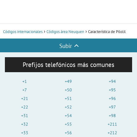
Códigos internacionales
Códigos área Neuquen
Característica de Pilolil
Subir
Prefijos telefónicos más comunes
+1
+49
+94
+7
+50
+95
+21
+51
+96
+22
+52
+97
+31
+54
+98
+32
+55
+211
+33
+56
+212