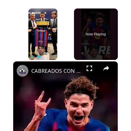
×
Now Playing
×
Play
Unmute
Fullscreen
CABREADOS CON ALEMANY