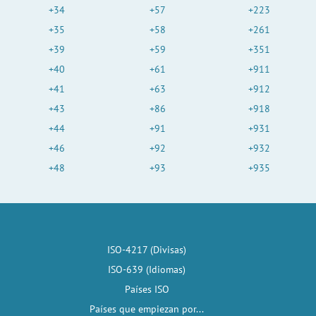
+34
+57
+223
+35
+58
+261
+39
+59
+351
+40
+61
+911
+41
+63
+912
+43
+86
+918
+44
+91
+931
+46
+92
+932
+48
+93
+935
ISO-4217 (Divisas)
ISO-639 (Idiomas)
Países ISO
Países que empiezan por...