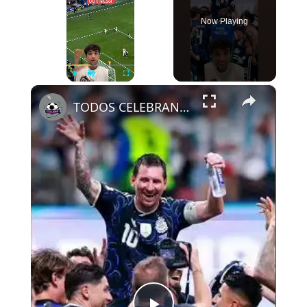
Now Playing
×
Play
Unmute
Fullscreen
TODOS CELEBRAN CON MESSI