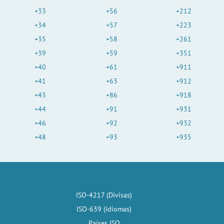
+33
+56
+212
+34
+57
+223
+35
+58
+261
+39
+59
+351
+40
+61
+911
+41
+63
+912
+43
+86
+918
+44
+91
+931
+46
+92
+932
+48
+93
+935
ISO-4217 (Divisas)
ISO-639 (Idiomas)
Países ISO