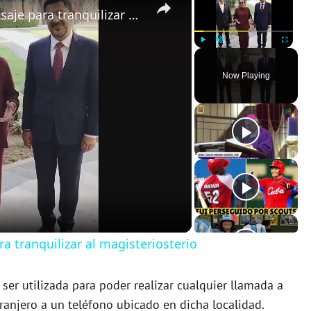
SEGOB, ISSSTE y SEP lanzan mensaje para tranquilizar al magisteriosterio
Play
Unmute
Fullscreen
Now Playing
 tranquilizar al magisteriosterio
ser utilizada para poder realizar cualquier llamada a
ranjero a un teléfono ubicado en dicha localidad.