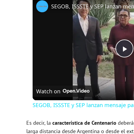
P
l
Watch on
a
SEGOB, ISSSTE y SEP lanzan mensaje para
y
Es decir, la
característica de Centenario
deberá 
V
larga distancia desde Argentina o desde el ext