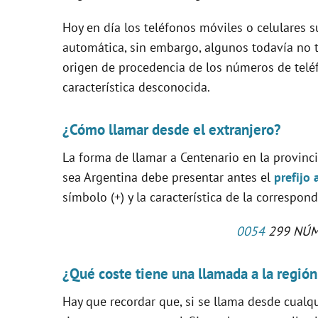
Hoy en día los teléfonos móviles o celulares s
i
automática, sin embargo, algunos todavía no t
origen de procedencia de los números de tel
d
característica desconocida.
e
¿Cómo llamar desde el extranjero?
o
La forma de llamar a Centenario en la provin
sea Argentina debe presentar antes el
prefijo 
símbolo (+) y la característica de la correspon
0054
299 NÚM
¿Qué coste tiene una llamada a la regió
Hay que recordar que, si se llama desde cualq