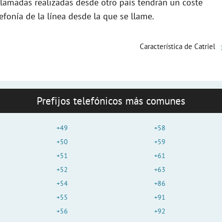
llamadas realizadas desde otro país tendrán un coste
fonía de la línea desde la que se llame.
Característica de Catriel
Prefijos telefónicos más comunes
+49
+58
+50
+59
+51
+61
+52
+63
+54
+86
+55
+91
+56
+92