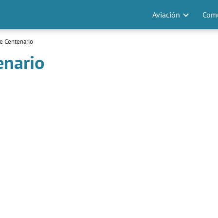
Aviación
Comu
de Centenario
enario