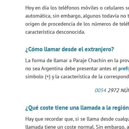
Hoy en día los teléfonos móviles o celulares s
i
automática, sin embargo, algunos todavía no t
origen de procedencia de los números de tel
d
característica desconocida.
e
¿Cómo llamar desde el extranjero?
o
La forma de llamar a Paraje Chachin en la pr
no sea Argentina debe presentar antes el
pref
símbolo (+) y la característica de la correspon
0054
2972 NÚ
¿Qué coste tiene una llamada a la región
Hay que recordar que, si se llama desde cualq
llamada tiene un coste normal. Sin embargo, a