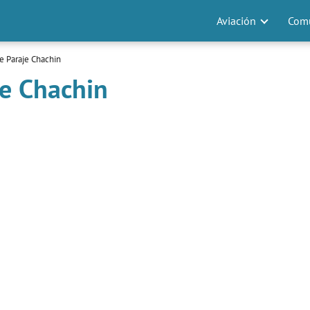
Aviación
Comu
de Paraje Chachin
je Chachin