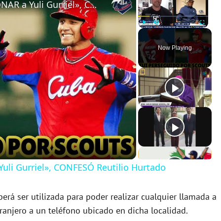
«En la Historia HAY QUE MENCIONAR a Yuli Gurriel», CONFESÓ Reutilio Hurtado
Play
Unmute
Fullscreen
Now Playing
uli Gurriel», CONFESÓ Reutilio Hurtado
erá ser utilizada para poder realizar cualquier llamada a
ranjero a un teléfono ubicado en dicha localidad.