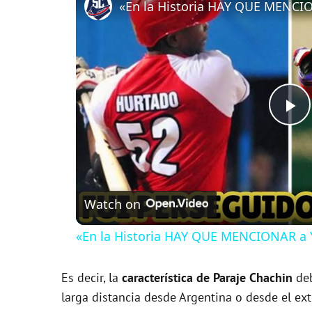
P
l
Watch on
a
«En la Historia HAY QUE MENCIONAR a Y
y
Es decir, la
característica de Paraje Chachin
deb
V
larga distancia desde Argentina o desde el ext