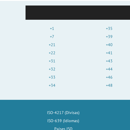
+1
+35
+7
+39
+21
+40
+22
+41
+31
+43
+32
+44
+33
+46
+34
+48
ISO-4217 (Divisas)
ISO-639 (Idiomas)
Países ISO