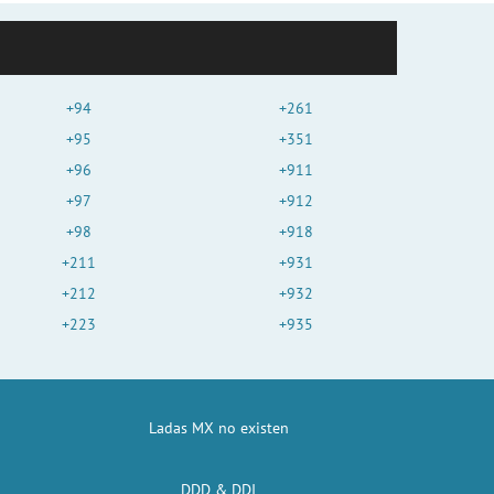
+94
+261
+95
+351
+96
+911
+97
+912
+98
+918
+211
+931
+212
+932
+223
+935
Ladas MX no existen
DDD & DDI