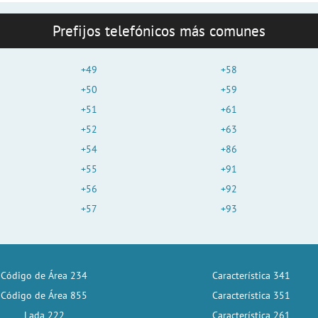
Prefijos telefónicos más comunes
+49
+58
+50
+59
+51
+61
+52
+63
+54
+86
+55
+91
+56
+92
+57
+93
Código de Área 234
Característica 341
Código de Área 855
Característica 351
Lada 222
Característica 261