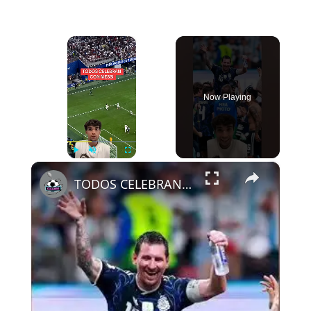
×
Now Playing
×
Play
Unmute
Fullscreen
TODOS CELEBRAN CON MESSI