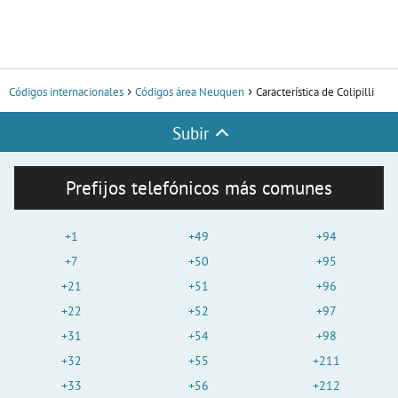
Códigos internacionales
Códigos área Neuquen
Característica de Colipilli
Subir
Prefijos telefónicos más comunes
+1
+49
+94
+7
+50
+95
+21
+51
+96
+22
+52
+97
+31
+54
+98
+32
+55
+211
+33
+56
+212