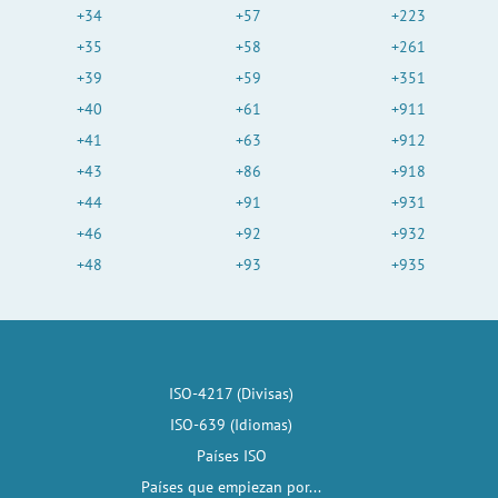
+34
+57
+223
+35
+58
+261
+39
+59
+351
+40
+61
+911
+41
+63
+912
+43
+86
+918
+44
+91
+931
+46
+92
+932
+48
+93
+935
ISO-4217 (Divisas)
ISO-639 (Idiomas)
Países ISO
Países que empiezan por...