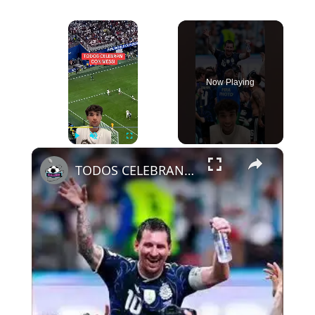
×
Now Playing
×
Play
Unmute
Fullscreen
TODOS CELEBRAN CON MESSI