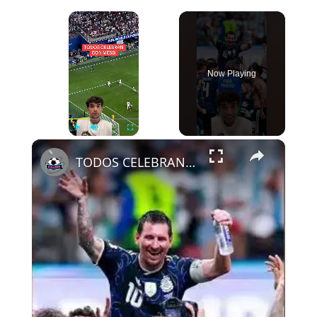
×
Now Playing
×
Play
Unmute
Fullscreen
TODOS CELEBRAN CON MESSI