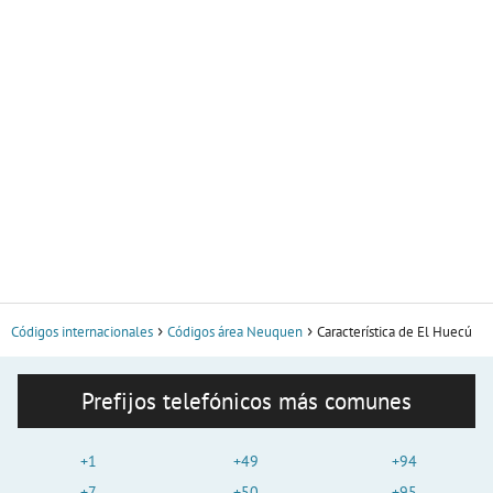
Códigos internacionales
Códigos área Neuquen
Característica de El Huecú
Prefijos telefónicos más comunes
+1
+49
+94
+7
+50
+95