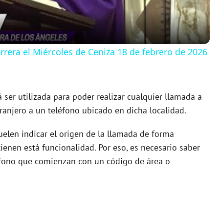
a
y
rera el Miércoles de Ceniza 18 de febrero de 2026
V
 ser utilizada para poder realizar cualquier llamada a
i
ranjero a un teléfono ubicado en dicha localidad.
d
uelen indicar el origen de la llamada de forma
ienen está funcionalidad. Por eso, es necesario saber
e
éfono que comienzan con un código de área o
o