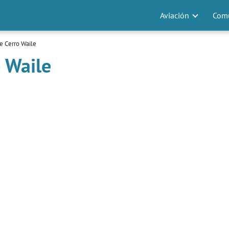
Aviación
Comu
de Cerro Waile
o Waile