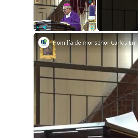
Play
Unmute
Fullscreen