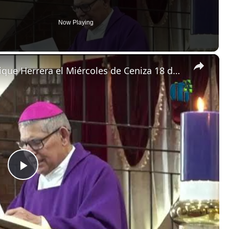
Now Playing
×
Homilía de monseñor Carlos Enrique Herrera el Miércoles de Ceniza 18 de febrero de 2026 en Guatemala
P
l