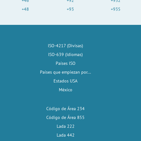
+46
+92
+932
+48
+93
+935
ISO-4217 (Divisas)
ISO-639 (Idiomas)
Países ISO
Países que empiezan por...
Estados USA
México
Código de Área 234
Código de Área 855
Lada 222
Lada 442