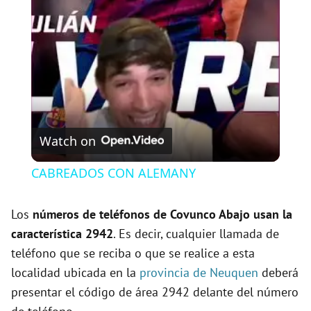
l
a
y
V
Watch on
i
CABREADOS CON ALEMANY
d
Los
números de teléfonos de Covunco Abajo usan la
característica 2942
. Es decir, cualquier llamada de
e
teléfono que se reciba o que se realice a esta
localidad ubicada en la
provincia de Neuquen
deberá
o
presentar el código de área 2942 delante del número