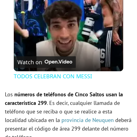
l
a
y
V
Watch on
i
TODOS CELEBRAN CON MESSI
d
Los
números de teléfonos de Cinco Saltos usan la
característica 299
. Es decir, cualquier llamada de
e
teléfono que se reciba o que se realice a esta
localidad ubicada en la
provincia de Neuquen
deberá
o
presentar el código de área 299 delante del número