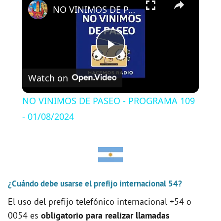
NO VINIMOS DE PASEO - PROGRAMA 109 - 01/08/2024
P
Watch on
l
NO VINIMOS DE PASEO - PROGRAMA 109
a
- 01/08/2024
y
V
¿Cuándo debe usarse el prefijo internacional 54?
El uso del prefijo telefónico internacional +54 o
i
0054 es
obligatorio para realizar llamadas