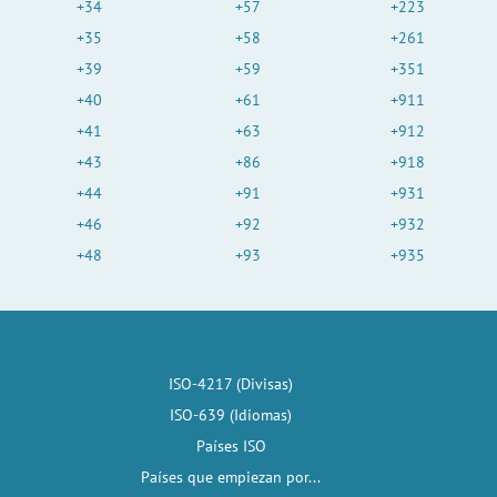
+34
+57
+223
+35
+58
+261
+39
+59
+351
+40
+61
+911
+41
+63
+912
+43
+86
+918
+44
+91
+931
+46
+92
+932
+48
+93
+935
ISO-4217 (Divisas)
ISO-639 (Idiomas)
Países ISO
Países que empiezan por...