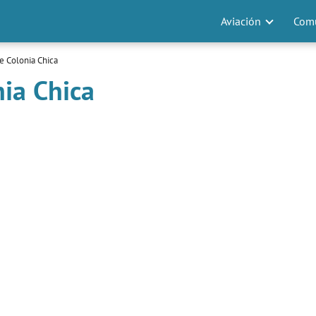
Aviación
Comu
de Colonia Chica
nia Chica