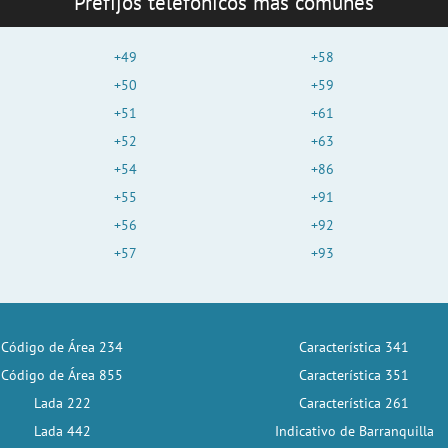
Prefijos telefónicos más comunes
+49
+58
+50
+59
+51
+61
+52
+63
+54
+86
+55
+91
+56
+92
+57
+93
Código de Área 234
Característica 341
Código de Área 855
Característica 351
Lada 222
Característica 261
Lada 442
Indicativo de Barranquilla