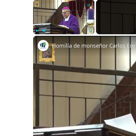
×
Play
Unmute
Fullscreen