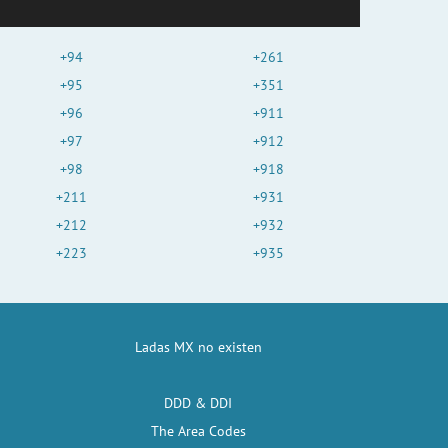
+94
+261
+95
+351
+96
+911
+97
+912
+98
+918
+211
+931
+212
+932
+223
+935
Ladas MX no existen
DDD & DDI
The Area Codes