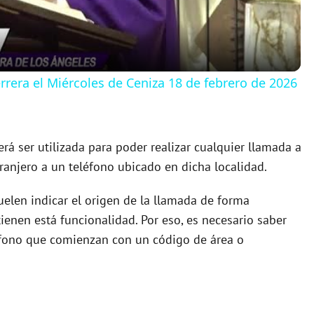
a
y
rera el Miércoles de Ceniza 18 de febrero de 2026
V
rá ser utilizada para poder realizar cualquier llamada a
i
ranjero a un teléfono ubicado en dicha localidad.
d
uelen indicar el origen de la llamada de forma
ienen está funcionalidad. Por eso, es necesario saber
e
éfono que comienzan con un código de área o
o