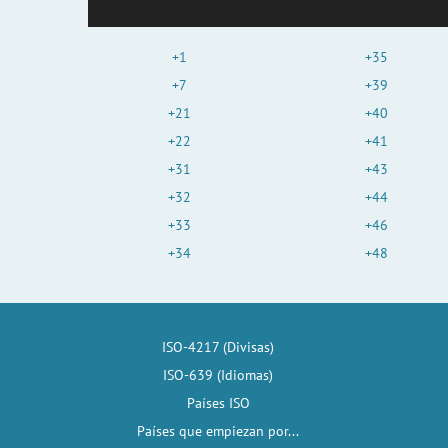
+1
+35
+7
+39
+21
+40
+22
+41
+31
+43
+32
+44
+33
+46
+34
+48
ISO-4217 (Divisas)
ISO-639 (Idiomas)
Países ISO
Países que empiezan por...