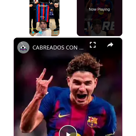
Now Playing
×
Play
Unmute
Fullscreen
CABREADOS CON ALEMANY