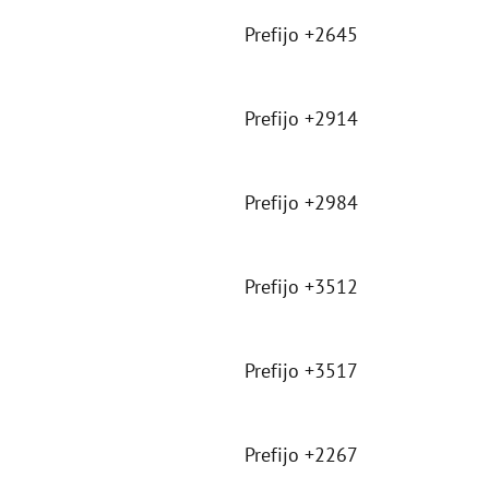
Prefijo +2645
Prefijo +2914
Prefijo +2984
Prefijo +3512
Prefijo +3517
Prefijo +2267