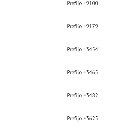
Prefijo +9100
Prefijo +9179
Prefijo +3454
Prefijo +3465
Prefijo +3482
Prefijo +3625