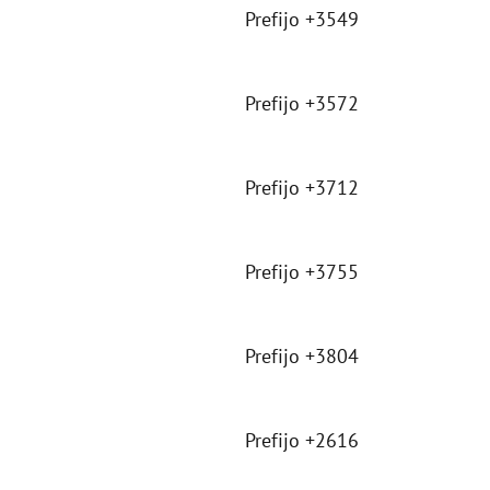
Prefijo +3549
Prefijo +3572
Prefijo +3712
Prefijo +3755
Prefijo +3804
Prefijo +2616