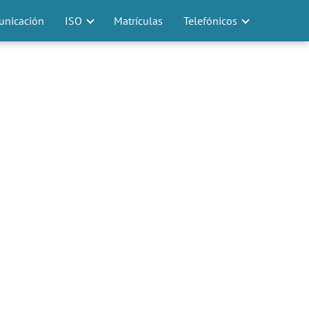
nicación
ISO
Matrículas
Telefónicos