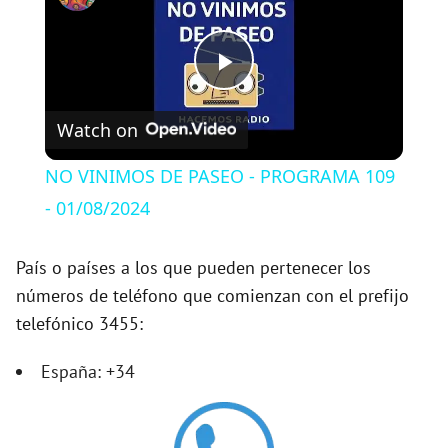
P
Watch on
l
NO VINIMOS DE PASEO - PROGRAMA 109
a
- 01/08/2024
y
País o países a los que pueden pertenecer los
números de teléfono que comienzan con el prefijo
telefónico 3455:
V
España: +34
i