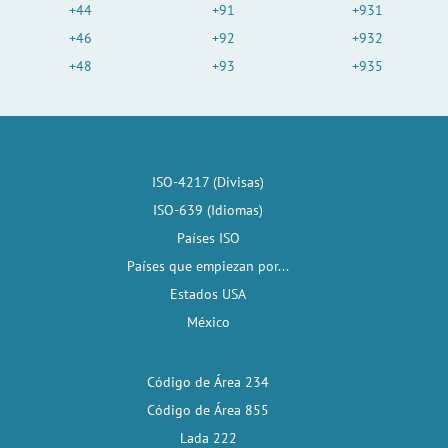
+44
+91
+931
+46
+92
+932
+48
+93
+935
ISO-4217 (Divisas)
ISO-639 (Idiomas)
Países ISO
Países que empiezan por...
Estados USA
México
Código de Área 234
Código de Área 855
Lada 222