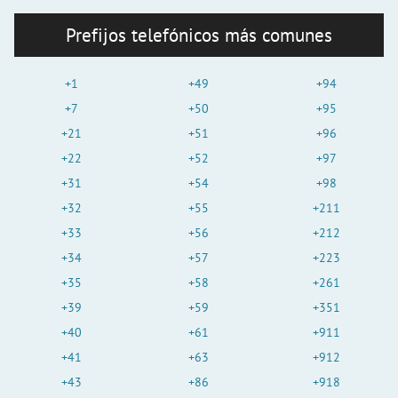
Prefijos telefónicos más comunes
+1
+49
+94
+7
+50
+95
+21
+51
+96
+22
+52
+97
+31
+54
+98
+32
+55
+211
+33
+56
+212
+34
+57
+223
+35
+58
+261
+39
+59
+351
+40
+61
+911
+41
+63
+912
+43
+86
+918