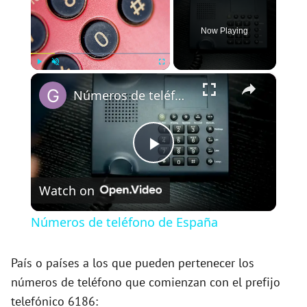
Now Playing
×
Play
Unmute
Fullscreen
Números de teléfono de España
P
Watch on
l
Números de teléfono de España
a
País o países a los que pueden pertenecer los
números de teléfono que comienzan con el prefijo
y
telefónico 6186: