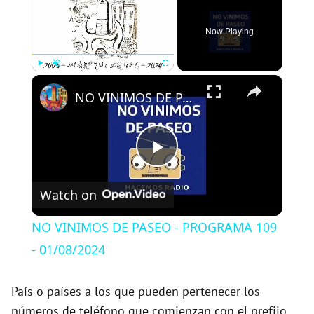
Now Playing
×
Play
Unmute
Fullscreen
NO VINIMOS DE PASEO - PROGRAMA 109 - 01/08/2024
P
Watch on
l
NO VINIMOS DE PASEO - PROGRAMA 109
a
- 01/08/2024
y
País o países a los que pueden pertenecer los
números de teléfono que comienzan con el prefijo