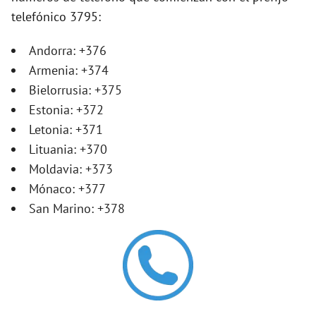
telefónico 3795:
V
Andorra: +376
i
Armenia: +374
Bielorrusia: +375
d
Estonia: +372
Letonia: +371
e
Lituania: +370
Moldavia: +373
o
Mónaco: +377
San Marino: +378