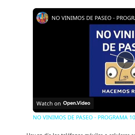
NO VINIMOS DE PASEO - PROGRA
P
l
Watch on
a
NO VINIMOS DE PASEO - PROGRAMA 109
y