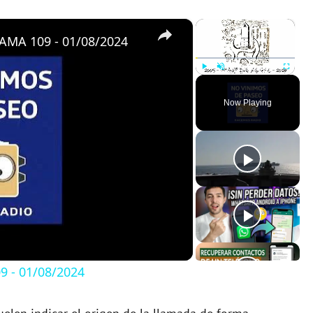
×
×
MA 109 - 01/08/2024
Play
Unmute
Fullscreen
Now Playing
 - 01/08/2024