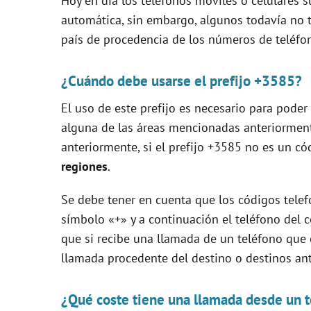
Hoy en día los teléfonos móviles o celulares s
V
automática, sin embargo, algunos todavía no ti
país de procedencia de los números de teléfo
i
¿Cuándo debe usarse el prefijo +3585?
d
El uso de este prefijo es necesario para pode
alguna de las áreas mencionadas anteriormen
e
anteriormente, si el prefijo +3585 no es un cód
regiones
.
o
Se debe tener en cuenta que los códigos telef
símbolo «+» y a continuación el teléfono del c
que si recibe una llamada de un teléfono qu
llamada procedente del destino o destinos a
¿Qué coste tiene una llamada desde un t