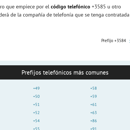
ero que empiece por el
código telefónico
+3585 u otro
nderá de la compañía de telefonía que se tenga contratada
Prefijo +3584
Prefijos telefónicos más comunes
+49
+58
+50
+59
+51
+61
+52
+63
+54
+86
+55
+91