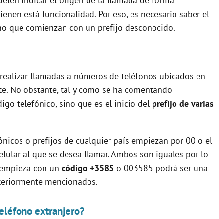
uelen indicar el origen de la llamada de forma
enen está funcionalidad. Por eso, es necesario saber el
no que comienzan con un prefijo desconocido.
r realizar llamadas a números de teléfonos ubicados en
te. No obstante, tal y como se ha comentando
igo telefónico, sino que es el inicio del
prefijo de varias
ónicos o prefijos de cualquier país empiezan por 00 o el
elular al que se desea llamar. Ambos son iguales por lo
e empieza con un
código +3585
o 003585 podrá ser una
nteriormente mencionados.
eléfono extranjero?