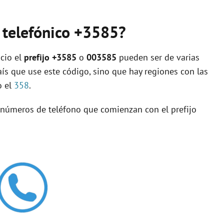
o telefónico +3585?
cio el
prefijo +3585
o
003585
pueden ser de varias
aís que use este código, sino que hay regiones con las
o el
358
.
s números de teléfono que comienzan con el prefijo