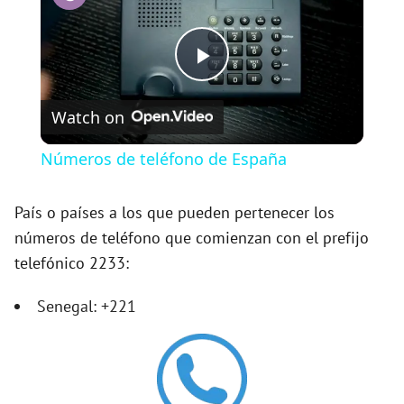
P
Watch on
l
Números de teléfono de España
a
País o países a los que pueden pertenecer los
números de teléfono que comienzan con el prefijo
y
telefónico 2233:
V
Senegal: +221
i