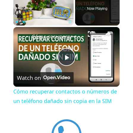
Now Playing
×
Play
Unmute
Fullscreen
Cómo recuperar contactos o números de un teléfono dañado sin copia en la SIM
P
Watch on
l
Cómo recuperar contactos o números de
a
un teléfono dañado sin copia en la SIM
y