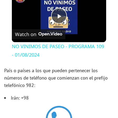
P
Watch on
l
NO VINIMOS DE PASEO - PROGRAMA 109
a
- 01/08/2024
y
País o países a los que pueden pertenecer los
números de teléfono que comienzan con el prefijo
telefónico 982:
V
Irán: +98
i