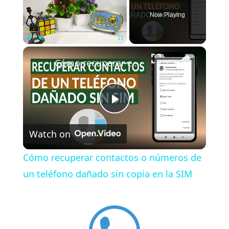
Now Playing
×
Play
Unmute
Fullscreen
Cómo recuperar contactos o números de un teléfono dañado sin copia en la SIM
P
Watch on
l
Cómo recuperar contactos o números de
a
un teléfono dañado sin copia en la SIM
y