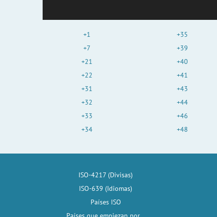
+1
+35
+7
+39
+21
+40
+22
+41
+31
+43
+32
+44
+33
+46
+34
+48
ISO-4217 (Divisas)
ISO-639 (Idiomas)
Países ISO
Países que empiezan por...