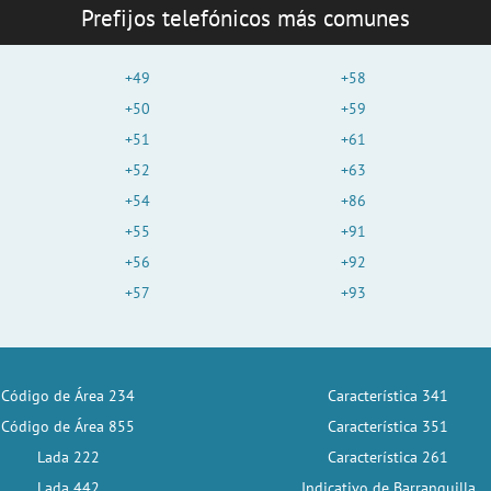
Prefijos telefónicos más comunes
+49
+58
+50
+59
+51
+61
+52
+63
+54
+86
+55
+91
+56
+92
+57
+93
Código de Área 234
Característica 341
Código de Área 855
Característica 351
Lada 222
Característica 261
Lada 442
Indicativo de Barranquilla