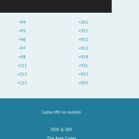
+94
+261
+95
+351
+96
+911
+97
+912
+98
+918
+211
+931
+212
+932
+223
+935
Ladas MX no existen
DDD & DDI
The Area Codes