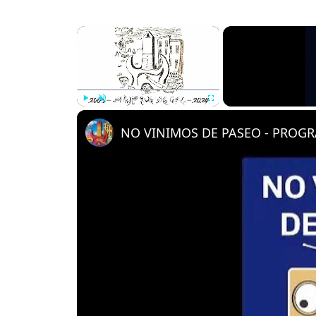
×
Play
Unmute
Fullscreen
NO VINIMOS DE PASEO - PROGRA