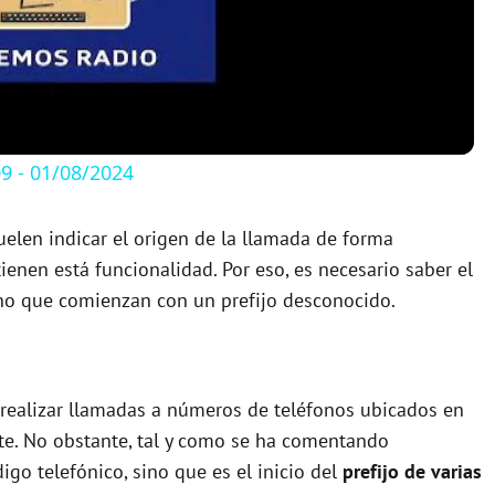
l
a
y
 - 01/08/2024
V
uelen indicar el origen de la llamada de forma
enen está funcionalidad. Por eso, es necesario saber el
i
no que comienzan con un prefijo desconocido.
d
e
r realizar llamadas a números de teléfonos ubicados en
te. No obstante, tal y como se ha comentando
igo telefónico, sino que es el inicio del
prefijo de varias
o