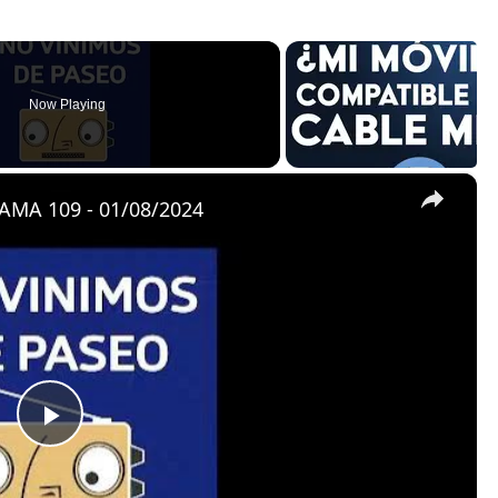
Now Playing
×
MA 109 - 01/08/2024
P