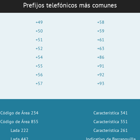
Prefijos telefónicos más comunes
+49
+58
+50
+59
+51
+61
+52
+63
+54
+86
+55
+91
+56
+92
+57
+93
Código de Área 234
Característica 341
Código de Área 855
Característica 351
Lada 222
Característica 261
Lada 442
Indicativo de Barranquilla