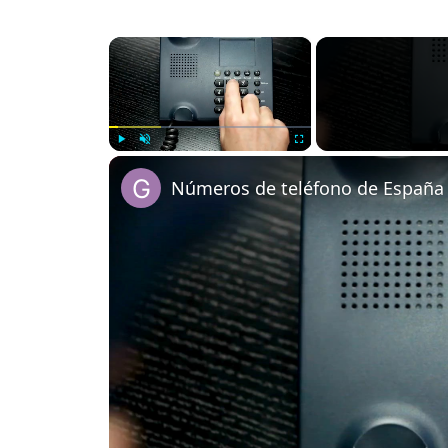
×
Play
Unmute
Fullscreen
Números de teléfono de España