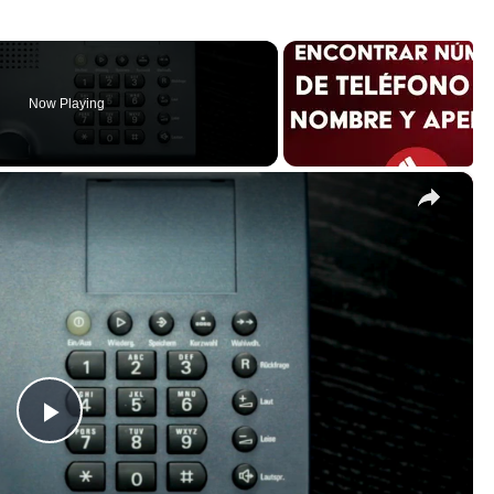
Now Playing
×
P