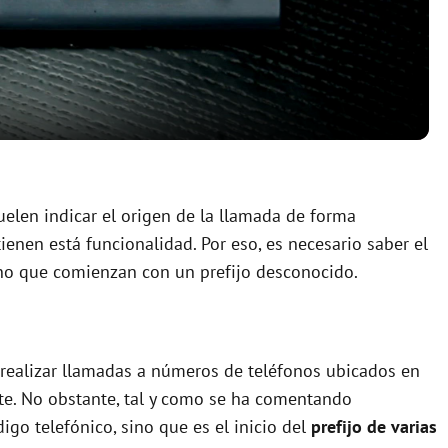
l
a
y
V
uelen indicar el origen de la llamada de forma
enen está funcionalidad. Por eso, es necesario saber el
i
no que comienzan con un prefijo desconocido.
d
e
r realizar llamadas a números de teléfonos ubicados en
te. No obstante, tal y como se ha comentando
igo telefónico, sino que es el inicio del
prefijo de varias
o