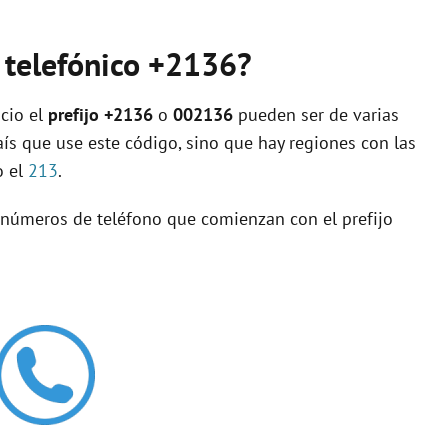
o telefónico +2136?
cio el
prefijo +2136
o
002136
pueden ser de varias
aís que use este código, sino que hay regiones con las
o el
213
.
s números de teléfono que comienzan con el prefijo