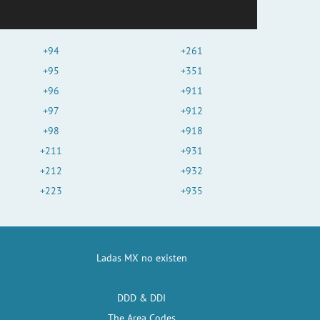
+94
+261
+95
+351
+96
+911
+97
+912
+98
+918
+211
+931
+212
+932
+223
+935
Ladas MX no existen
DDD & DDI
The Area Codes