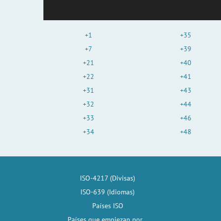
+1
+35
+7
+39
+21
+40
+22
+41
+31
+43
+32
+44
+33
+46
+34
+48
ISO-4217 (Divisas)
ISO-639 (Idiomas)
Países ISO
Países que empiezan por...