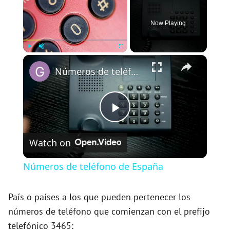
Now Playing
×
Play
Unmute
Fullscreen
Números de teléfono de España
P
Watch on
l
Números de teléfono de España
a
País o países a los que pueden pertenecer los
números de teléfono que comienzan con el prefijo
y
telefónico 3465: