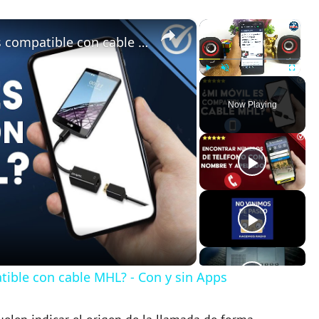
×
×
¿Cómo comprobar si mi móvil es compatible con cable MHL? - Con y sin Apps
Play
Unmute
Fullscreen
Now Playing
ible con cable MHL? - Con y sin Apps