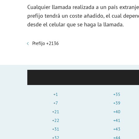
Cualquier llamada realizada a un país extranj
prefijo tendrá un coste añadido, el cual depe
desde el celular que se haga la llamada.
Prefijo +2136
+1
+35
+7
+39
+21
+40
+22
+41
+31
+43
+32
+44