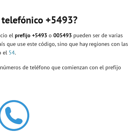
o telefónico +5493?
cio el
prefijo +5493
o
005493
pueden ser de varias
aís que use este código, sino que hay regiones con las
o el
54
.
s números de teléfono que comienzan con el prefijo