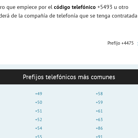
ero que empiece por el
código telefónico
+5493 u otro
nderá de la compañía de telefonía que se tenga contratada
Prefijo +4475
Prefijos telefónicos más comunes
+49
+58
+50
+59
+51
+61
+52
+63
+54
+86
+55
+91