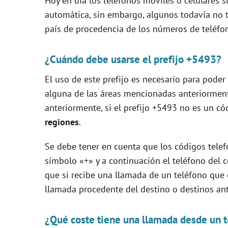
Hoy en día los teléfonos móviles o celulares s
V
automática, sin embargo, algunos todavía no ti
país de procedencia de los números de teléfo
i
¿Cuándo debe usarse el prefijo +5493?
d
El uso de este prefijo es necesario para pode
alguna de las áreas mencionadas anteriormen
e
anteriormente, si el prefijo +5493 no es un cód
regiones
.
o
Se debe tener en cuenta que los códigos telef
símbolo «+» y a continuación el teléfono del c
que si recibe una llamada de un teléfono qu
llamada procedente del destino o destinos a
¿Qué coste tiene una llamada desde un t