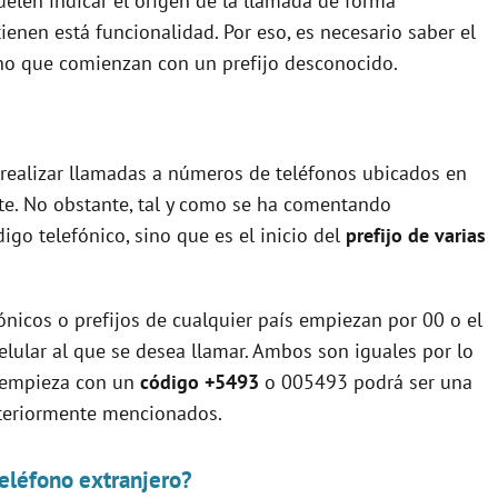
uelen indicar el origen de la llamada de forma
enen está funcionalidad. Por eso, es necesario saber el
no que comienzan con un prefijo desconocido.
r realizar llamadas a números de teléfonos ubicados en
te. No obstante, tal y como se ha comentando
igo telefónico, sino que es el inicio del
prefijo de varias
ónicos o prefijos de cualquier país empiezan por 00 o el
elular al que se desea llamar. Ambos son iguales por lo
e empieza con un
código +5493
o 005493 podrá ser una
nteriormente mencionados.
eléfono extranjero?