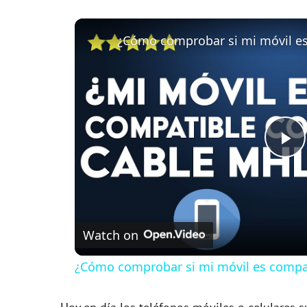
P
l
Watch on
a
¿Cómo comprobar si mi móvil es compat
y