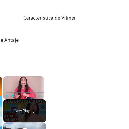
Característica de Vilmer
de Antaje
×
×
Play
Unmute
Fullscreen
Now Playing