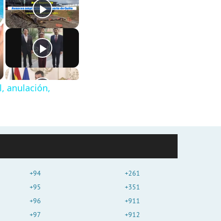
, anulación,
+94
+261
+95
+351
+96
+911
+97
+912