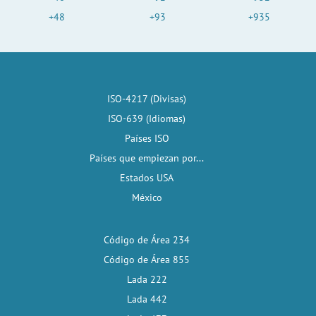
+48
+93
+935
ISO-4217 (Divisas)
ISO-639 (Idiomas)
Países ISO
Países que empiezan por...
Estados USA
México
Código de Área 234
Código de Área 855
Lada 222
Lada 442