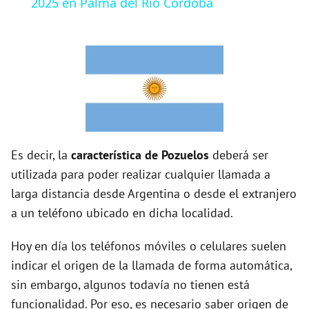
2025 en Palma del Rio Córdoba
y
V
i
d
Es decir, la
característica de Pozuelos
deberá ser
utilizada para poder realizar cualquier llamada a
e
larga distancia desde Argentina o desde el extranjero
a un teléfono ubicado en dicha localidad.
o
Hoy en día los teléfonos móviles o celulares suelen
indicar el origen de la llamada de forma automática,
sin embargo, algunos todavía no tienen está
funcionalidad. Por eso, es necesario saber origen de