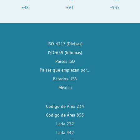
+48
+93
+935
ISO-4217 (Divisas)
ISO-639 (Idiomas)
Países ISO
Países que empiezan por...
Estados USA
México
Código de Área 234
Código de Área 855
Lada 222
Lada 442