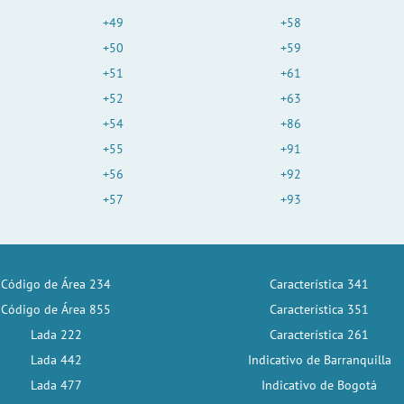
+49
+58
+50
+59
+51
+61
+52
+63
+54
+86
+55
+91
+56
+92
+57
+93
Código de Área 234
Característica 341
Código de Área 855
Característica 351
Lada 222
Característica 261
Lada 442
Indicativo de Barranquilla
Lada 477
Indicativo de Bogotá