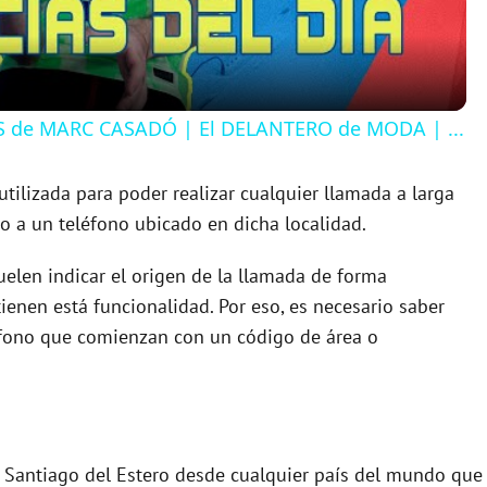
a
y
S de MARC CASADÓ | El DELANTERO de MODA | ...
V
tilizada para poder realizar cualquier llamada a larga
ro a un teléfono ubicado en dicha localidad.
i
uelen indicar el origen de la llamada de forma
d
ienen está funcionalidad. Por eso, es necesario saber
éfono que comienzan con un código de área o
e
o
e Santiago del Estero desde cualquier país del mundo que