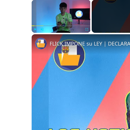
×
Play
Unmute
Fullscreen