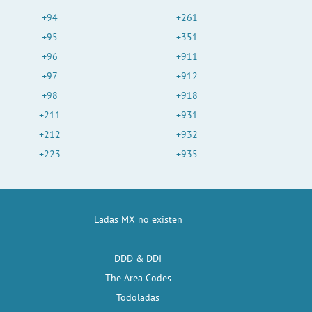
+94
+261
+95
+351
+96
+911
+97
+912
+98
+918
+211
+931
+212
+932
+223
+935
Ladas MX no existen
DDD & DDI
The Area Codes
Todoladas