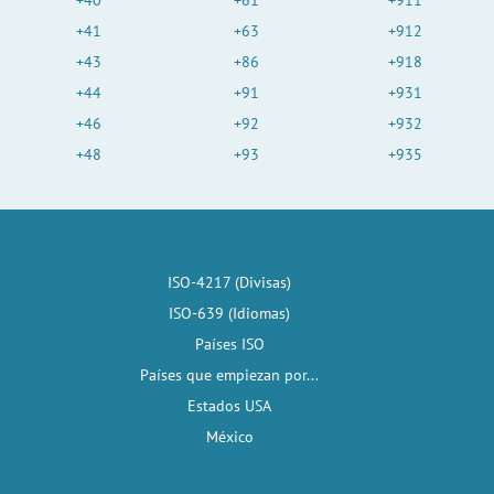
+40
+61
+911
+41
+63
+912
+43
+86
+918
+44
+91
+931
+46
+92
+932
+48
+93
+935
ISO-4217 (Divisas)
ISO-639 (Idiomas)
Países ISO
Países que empiezan por...
Estados USA
México