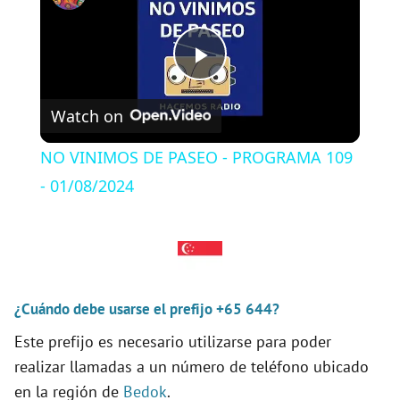
P
Watch on
l
NO VINIMOS DE PASEO - PROGRAMA 109
a
- 01/08/2024
y
V
¿Cuándo debe usarse el prefijo +65 644?
Este prefijo es necesario utilizarse para poder
i
realizar llamadas a un número de teléfono ubicado
en la región de
Bedok
.