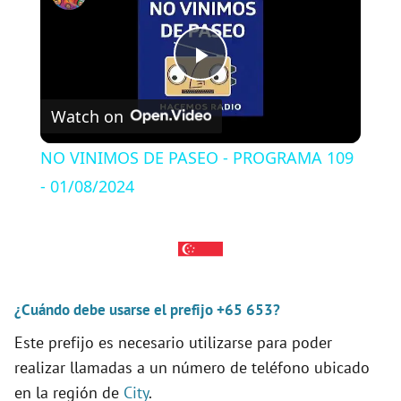
P
Watch on
l
NO VINIMOS DE PASEO - PROGRAMA 109
a
- 01/08/2024
y
V
¿Cuándo debe usarse el prefijo +65 653?
Este prefijo es necesario utilizarse para poder
i
realizar llamadas a un número de teléfono ubicado
en la región de
City
.