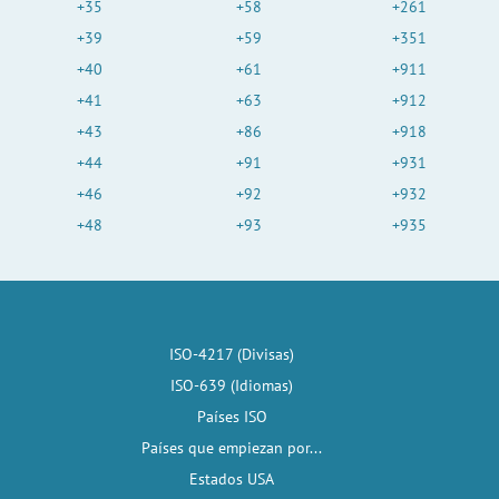
+35
+58
+261
+39
+59
+351
+40
+61
+911
+41
+63
+912
+43
+86
+918
+44
+91
+931
+46
+92
+932
+48
+93
+935
ISO-4217 (Divisas)
ISO-639 (Idiomas)
Países ISO
Países que empiezan por...
Estados USA