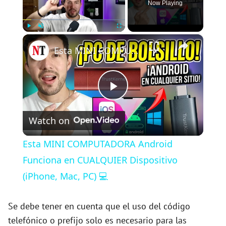
Now Playing
×
Play
Unmute
Fullscreen
Esta MINI COMPUTADORA Android Funciona en CUALQUIER Dispositivo (iPhone, Mac, PC) 💻
P
Watch on
l
Esta MINI COMPUTADORA Android
a
Funciona en CUALQUIER Dispositivo
(iPhone, Mac, PC) 💻
y
Se debe tener en cuenta que el uso del código
V
telefónico o prefijo solo es necesario para las