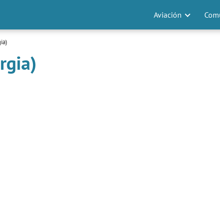
Aviación
Comu
ia)
rgia)