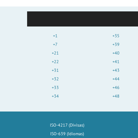
+1
+35
+7
+39
+21
+40
+22
+41
+31
+43
+32
+44
+33
+46
+34
+48
ISO-4217 (Divisas)
ISO-639 (Idiomas)