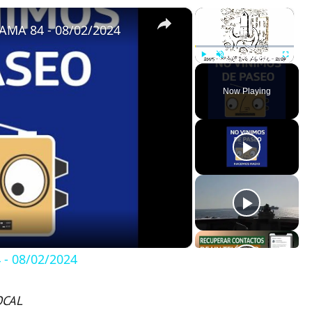
×
×
MA 84 - 08/02/2024
Play
Unmute
Fullscreen
Now Playing
- 08/02/2024
OCAL