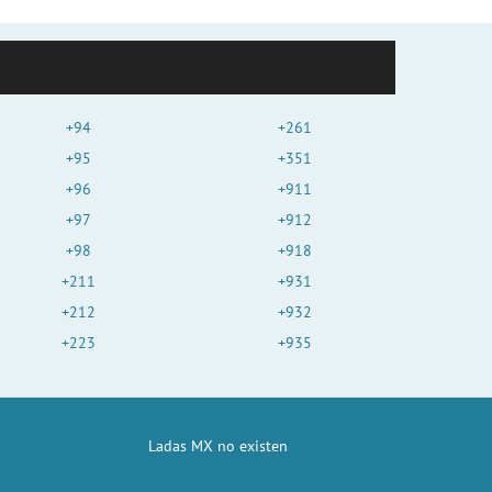
+94
+261
+95
+351
+96
+911
+97
+912
+98
+918
+211
+931
+212
+932
+223
+935
Ladas MX no existen