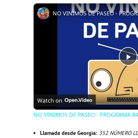
NO VINIMOS DE PASEO - PROGRA
P
l
Watch on
a
NO VINIMOS DE PASEO - PROGRAMA 84 
y
Llamada desde Georgia:
352 NÚMERO L