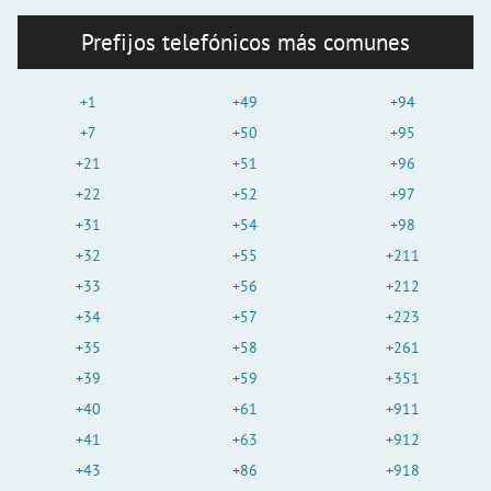
Prefijos telefónicos más comunes
+1
+49
+94
+7
+50
+95
+21
+51
+96
+22
+52
+97
+31
+54
+98
+32
+55
+211
+33
+56
+212
+34
+57
+223
+35
+58
+261
+39
+59
+351
+40
+61
+911
+41
+63
+912
+43
+86
+918