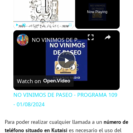
Now Playing
×
Play
Unmute
Fullscreen
NO VINIMOS DE PASEO - PROGRAMA 109 - 01/08/2024
P
Watch on
l
NO VINIMOS DE PASEO - PROGRAMA 109
a
- 01/08/2024
y
Para poder realizar cualquier llamada a un
número de
teléfono situado en Kutaisi
es necesario el uso del