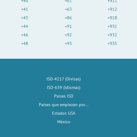
+40
+61
+911
+41
+63
+912
+43
+86
+918
+44
+91
+931
+46
+92
+932
+48
+93
+935
ISO-4217 (Divisas)
ISO-639 (Idiomas)
Países ISO
Países que empiezan por...
Estados USA
México