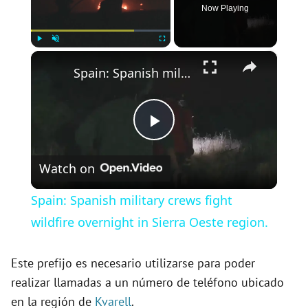
Now Playing
×
Play
Unmute
Fullscreen
Spain: Spanish military crews fight wildfire overnight in Sierra Oeste region.
P
Watch on
l
Spain: Spanish military crews fight
a
wildfire overnight in Sierra Oeste region.
y
Este prefijo es necesario utilizarse para poder
realizar llamadas a un número de teléfono ubicado
en la región de
Kvarell
.
V