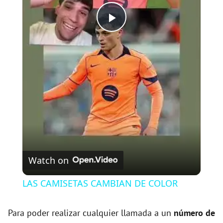
P
l
a
y
V
Watch on
i
LAS CAMISETAS CAMBIAN DE COLOR
d
Para poder realizar cualquier llamada a un
número de