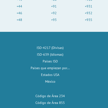
+44
+91
+931
+46
+92
+932
+48
+93
+935
ISO-4217 (Divisas)
ISO-639 (Idiomas)
Países ISO
Países que empiezan por...
Estados USA
México
Código de Área 234
Código de Área 855