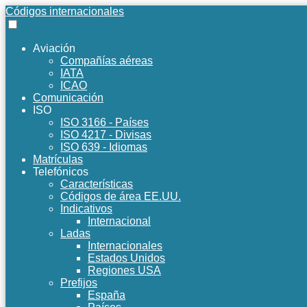
Códigos internacionales
Aviación
Compañías aéreas
IATA
ICAO
Comunicación
ISO
ISO 3166 - Países
ISO 4217 - Divisas
ISO 639 - Idiomas
Matrículas
Telefónicos
Características
Códigos de área EE.UU.
Indicativos
Internacional
Ladas
Internacionales
Estados Unidos
Regiones USA
Prefijos
España