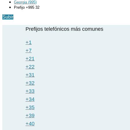
Georgia (995)
Prefijo +995 32
Subir
Prefijos telefónicos más comunes
+1
+7
+21
+22
+31
+32
+33
+34
+35
+39
+40