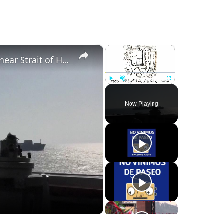
×
×
Iran: Vessel with 30 crew reports attack near Strait of Hormuz, seeks assistance.
Play
Unmute
Fullscreen
Now Playing