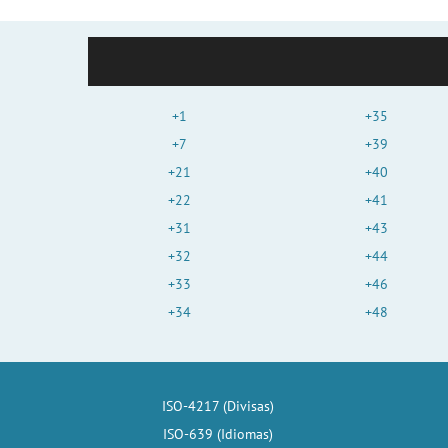
+1
+35
+7
+39
+21
+40
+22
+41
+31
+43
+32
+44
+33
+46
+34
+48
ISO-4217 (Divisas)
ISO-639 (Idiomas)