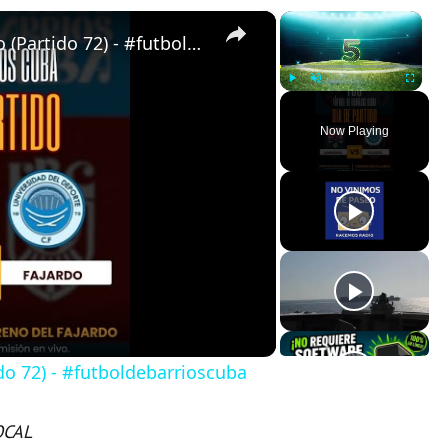
×
×
Almendras de Párraga VS Fajardo (Partido 72) - #futboldebarrioscuba
Play
Unmute
Fullscreen
Now Playing
do 72) - #futboldebarrioscuba
OCAL