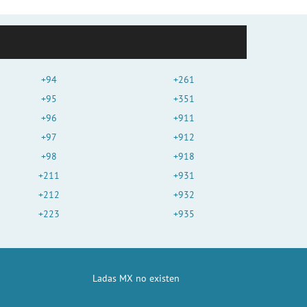
+94
+261
+95
+351
+96
+911
+97
+912
+98
+918
+211
+931
+212
+932
+223
+935
Ladas MX no existen