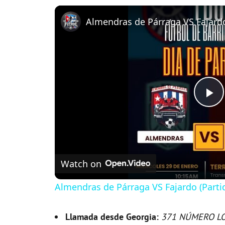
P
l
Watch on
a
Almendras de Párraga VS Fajardo (Parti
y
Llamada desde Georgia:
371 NÚMERO L