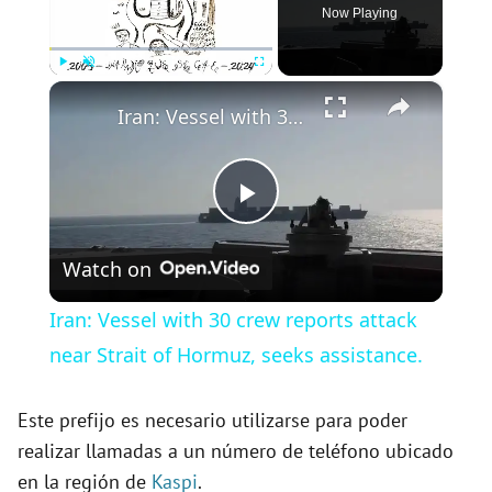
Now Playing
×
Play
Unmute
Fullscreen
Iran: Vessel with 30 crew reports attack near Strait of Hormuz, seeks assistance.
P
Watch on
l
Iran: Vessel with 30 crew reports attack
a
near Strait of Hormuz, seeks assistance.
y
Este prefijo es necesario utilizarse para poder
realizar llamadas a un número de teléfono ubicado
en la región de
Kaspi
.
V