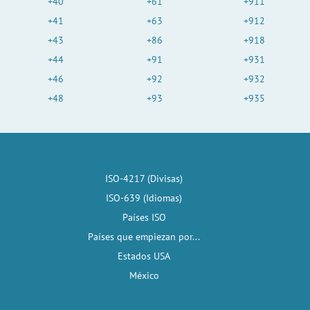
+40
+61
+911
+41
+63
+912
+43
+86
+918
+44
+91
+931
+46
+92
+932
+48
+93
+935
ISO-4217 (Divisas)
ISO-639 (Idiomas)
Países ISO
Países que empiezan por...
Estados USA
México