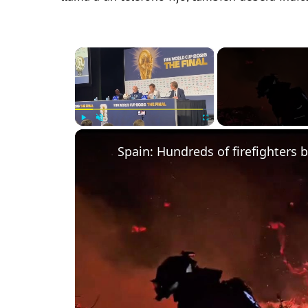
×
Play
Unmute
Fullscreen
Spain: Hundreds of firefighters ba