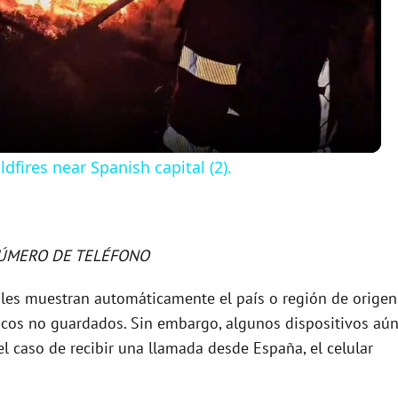
l
a
y
ldfires near Spanish capital (2).
V
i
 NÚMERO DE TELÉFONO
iles muestran automáticamente el país o región de origen
d
icos no guardados. Sin embargo, algunos dispositivos aú
l caso de recibir una llamada desde España, el celular
e