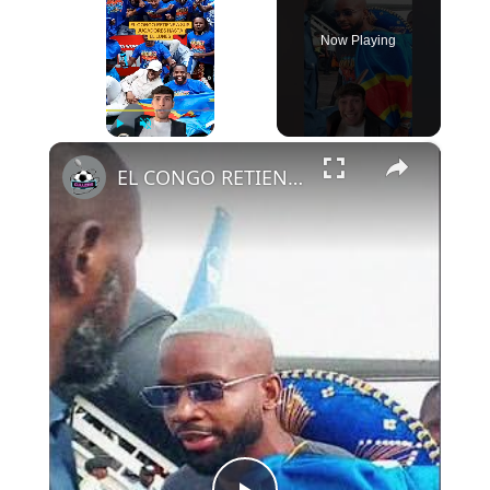
Now Playing
×
Play
Unmute
Fullscreen
EL CONGO RETIENE A SUS JUGADORES HASTA EL LUNES