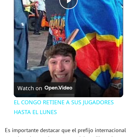
P
l
a
y
V
Watch on
i
EL CONGO RETIENE A SUS JUGADORES
HASTA EL LUNES
d
Es importante destacar que el prefijo internacional