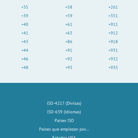
+35
+58
+261
+39
+59
+351
+40
+61
+911
+41
+63
+912
+43
+86
+918
+44
+91
+931
+46
+92
+932
+48
+93
+935
ISO-4217 (Divisas)
ISO-639 (Idiomas)
Países ISO
Países que empiezan por...
Estados USA