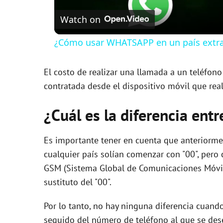
Watch on
a
¿Cómo usar WHATSAPP en un país extranj
y
El costo de realizar una llamada a un teléfon
V
contratada desde el dispositivo móvil que real
i
¿Cuál es la diferencia ent
d
Es importante tener en cuenta que anteriorment
cualquier país solían comenzar con "00", pero 
GSM (Sistema Global de Comunicaciones Móvile
e
sustituto del "00".
o
Por lo tanto, no hay ninguna diferencia cuand
seguido del número de teléfono al que se dese