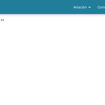
Aviación
Comu
 +34