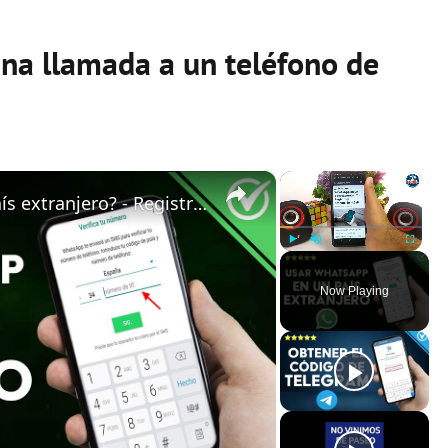
una llamada a un teléfono de
×
×
¿Cómo usar WHATSAPP en un país extranjero? - Registro y activación móvil
Play
Unmute
Fullscreen
Now Playing