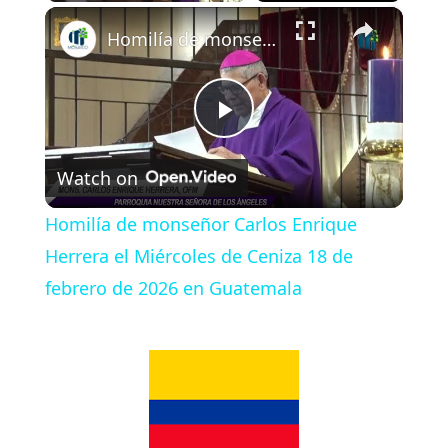
×
Play
Unmute
Fullscreen
Homilía de monseñor Carlos Enrique Herrera el Miércoles de Ceniza 18 de febrero de 2026 en Guatemala
P
Watch on
l
Homilía de monseñor Carlos Enrique
a
Herrera el Miércoles de Ceniza 18 de
febrero de 2026 en Guatemala
y
V
i