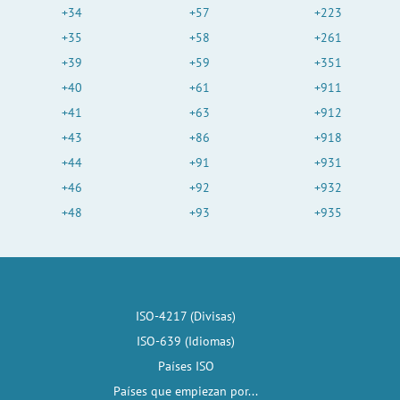
+34
+57
+223
+35
+58
+261
+39
+59
+351
+40
+61
+911
+41
+63
+912
+43
+86
+918
+44
+91
+931
+46
+92
+932
+48
+93
+935
ISO-4217 (Divisas)
ISO-639 (Idiomas)
Países ISO
Países que empiezan por...