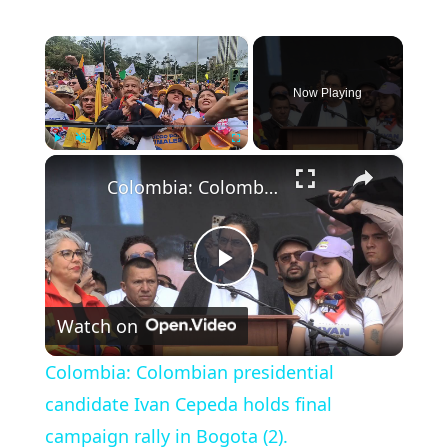
×
Now Playing
×
Play
Unmute
Fullscreen
Colombia: Colombian presidential candidate Ivan Cepeda holds final campaign rally in Bogota (2).
P
Watch on
l
Colombia: Colombian presidential
a
candidate Ivan Cepeda holds final
campaign rally in Bogota (2).