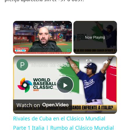
×
Now Playing
×
Play
Unmute
Fullscreen
Rivales de Cuba en el Clásico Mundial Parte 1 Italia | Rumbo al Clásico Mundial
P
Watch on
l
Rivales de Cuba en el Clásico Mundial
a
Parte 1 Italia | Rumbo al Clásico Mundial