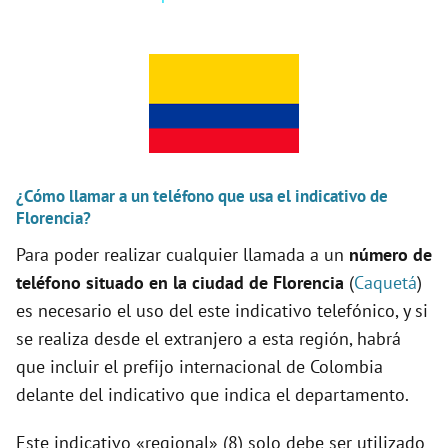
y
V
i
¿Cómo llamar a un teléfono que usa el indicativo de
Florencia?
d
Para poder realizar cualquier llamada a un
número de
teléfono situado en la ciudad de Florencia
(
Caquetá
)
e
es necesario el uso del este indicativo telefónico, y si
se realiza desde el extranjero a esta región, habrá
o
que incluir el prefijo internacional de Colombia
delante del indicativo que indica el departamento.
Este indicativo «regional» (8) solo debe ser utilizado