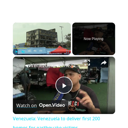
×
Now Playing
×
Play
Unmute
Fullscreen
Venezuela: Venezuela to deliver first 200 homes for earthquake victims.
Play
Watch on
Video
Venezuela: Venezuela to deliver first 200
homes for earthquake victims.