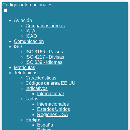
Códigos internacionales
Aviación
Compañías aéreas
IATA
ICAO
Comunicación
ISO
ISO 3166 - Países
ISO 4217 - Divisas
ISO 639 - Idiomas
Matrículas
Telefónicos
Características
Códigos de área EE.UU.
Indicativos
Internacional
Ladas
Internacionales
Estados Unidos
Regiones USA
Prefijos
España