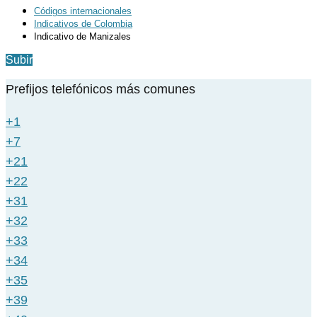
Códigos internacionales
Indicativos de Colombia
Indicativo de Manizales
Subir
Prefijos telefónicos más comunes
+1
+7
+21
+22
+31
+32
+33
+34
+35
+39