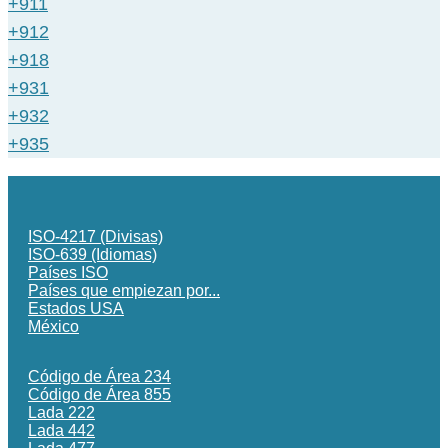
+911
+912
+918
+931
+932
+935
ISO-4217 (Divisas)
ISO-639 (Idiomas)
Países ISO
Países que empiezan por...
Estados USA
México
Código de Área 234
Código de Área 855
Lada 222
Lada 442